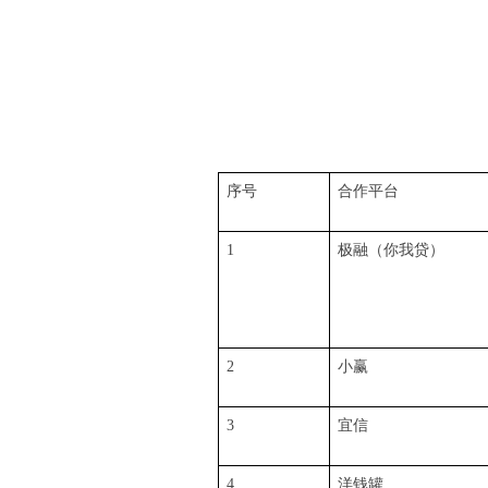
序号
合作平台
1
极融（你我贷）
2
小赢
3
宜信
4
洋钱罐